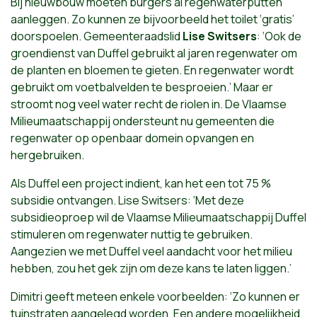
Bij nieuwbouw moeten burgers al regenwaterputten
aanleggen. Zo kunnen ze bijvoorbeeld het toilet ‘gratis’
doorspoelen. Gemeenteraadslid
Lise Switsers
: ‘Ook de
groendienst van Duffel gebruikt al jaren regenwater om
de planten en bloemen te gieten. En regenwater wordt
gebruikt om voetbalvelden te besproeien.’ Maar er
stroomt nog veel water recht de riolen in. De Vlaamse
Milieumaatschappij ondersteunt nu gemeenten die
regenwater op openbaar domein opvangen en
hergebruiken.
Als Duffel een project indient, kan het een tot 75 %
subsidie ontvangen. Lise Switsers: ‘Met deze
subsidieoproep wil de Vlaamse Milieumaatschappij Duffel
stimuleren om regenwater nuttig te gebruiken.
Aangezien we met Duffel veel aandacht voor het milieu
hebben, zou het gek zijn om deze kans te laten liggen.’
Dimitri geeft meteen enkele voorbeelden: ‘Zo kunnen er
tuinstraten aangelegd worden. Een andere mogelijkheid