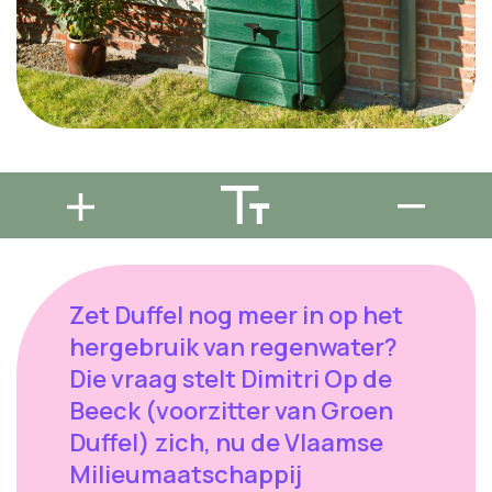
Zet Duffel nog meer in op het
hergebruik van regenwater?
Die vraag stelt Dimitri Op de
Beeck (voorzitter van Groen
Duffel) zich, nu de Vlaamse
Milieumaatschappij