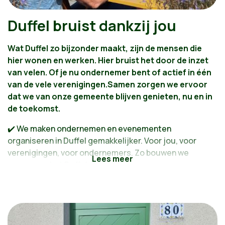
Duffel bruist dankzij jou
Wat Duffel zo bijzonder maakt, zijn de mensen die
hier wonen en werken. Hier bruist het door de inzet
van velen. Of je nu ondernemer bent of actief in één
van de vele verenigingen.
Samen zorgen we ervoor
dat we van onze gemeente blijven genieten, nu en in
de toekomst.
✔️ We maken ondernemen en evenementen
organiseren in Duffel gemakkelijker. Voor jou, voor
verenigingen, voor ondernemers. Zo bouwen we
samen aan het Duffel van morgen.
✔️ We zorgen voor een opwaardering van de
Kiliaanstraat en investeren in het centrum van Duffel-
Oost, zodat het weer aangenaam winkelen wordt.