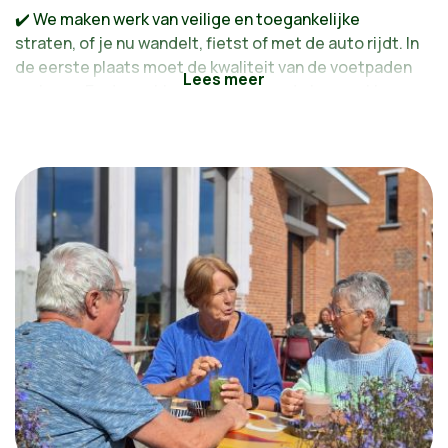
✔️ We maken werk van veilige en toegankelijke
straten, of je nu wandelt, fietst of met de auto rijdt. In
de eerste plaats moet de kwaliteit van de voetpaden
omhoog. En de problemen op en aan de brug pakken
we aan door verkeer te scheiden.
✔️ Duffel is een gezellig dorp. Dat houden we zo. We
zorgen voor voldoende betaalbare woningen, met
aandacht voor het behoud van open ruimtes en
groene zones.
✔️ Jouw zorg dichtbij. We verbeteren de
samenwerking tussen (tand)artsen, kinesisten,
psychologen en andere medische deskundigen. Zo
word jij sneller en beter geholpen.