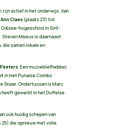
zijn actief in het onderwijs. Van
s
Ann Claes
(plaats 23) tot
 Odisee-hogeschool in Sint-
). Steven Meeus is daarnaast
w, die samen lokale en
Peeters
. Een muziekliefhebber,
et in Het Punaise Combo
we Snaar. Ondertussen is Marc
 heeft gewerkt in het Duffelse
 dan ook huidig schepen van
 25) die opnieuw met volle