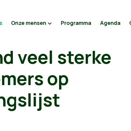
s
Onze mensen
Programma
Agenda
d veel sterke
mers op
ngslijst