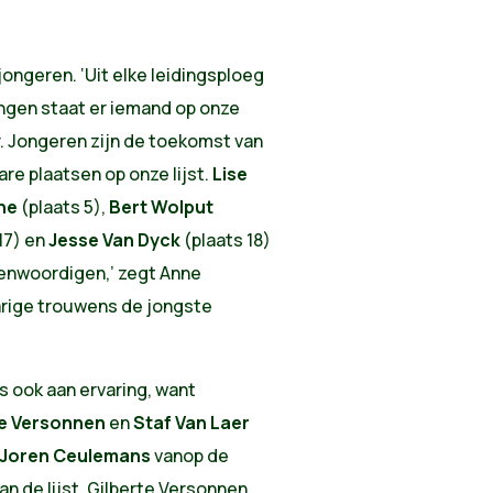
jongeren. ‘Uit elke leidingsploeg
ngen staat er iemand op onze
jaar. Jongeren zijn de toekomst van
re plaatsen op onze lijst.
Lise
ne
(plaats 5),
Bert Wolput
17) en
Jesse Van Dyck
(plaats 18)
genwoordigen,’ zegt Anne
jarige trouwens de jongste
 ook aan ervaring, want
te Versonnen
en
Staf Van Laer
Joren Ceulemans
vanop de
an de lijst. Gilberte Versonnen