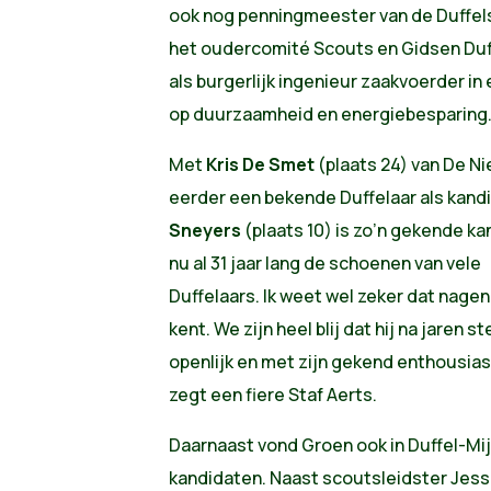
ook nog penningmeester van de Duffels
het oudercomité Scouts en Gidsen Duff
als burgerlijk ingenieur zaakvoerder in
op duurzaamheid en energiebesparing
Met
Kris De Smet
(plaats 24) van De Ni
eerder een bekende Duffelaar als kan
Sneyers
(plaats 10) is zo’n gekende ka
nu al 31 jaar lang de schoenen van vele
Duffelaars. Ik weet wel zeker dat nage
kent. We zijn heel blij dat hij na jaren
openlijk en met zijn gekend enthousias
zegt een fiere Staf Aerts.
Daarnaast vond Groen ook in Duffel-Mij
kandidaten. Naast scoutsleidster Jess