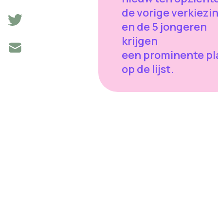
de vorige verkiezi
en de 5 jongeren
krijgen
een prominente pl
op de lijst.