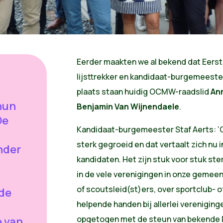
Eerder maakten we al bekend dat Eers
lijsttrekker en kandidaat-burgemeeste
plaats staan huidig OCMW-raadslid
An
hun
Benjamin Van Wijnendaele
.
De
Kandidaat-burgemeester Staf Aerts: ‘Gr
sterk gegroeid en dat vertaalt zich nu 
nder
kandidaten. Het zijn stuk voor stuk ster
in de vele verenigingen in onze gemeen
of scoutsleid(st)ers, over sportclub- 
 de
helpende handen bij allerlei vereniginge
opgetogen met de steun van bekende D
e van