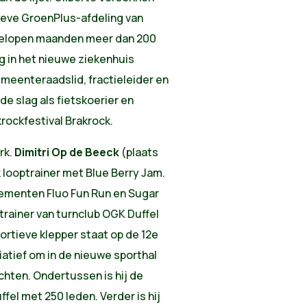
tieve GroenPlus-afdeling van
afgelopen maanden meer dan 200
g in het nieuwe ziekenhuis
meenteraadslid, fractieleider en
de slag als fietskoerier en
rockfestival Brakrock.
rk.
Dimitri Op de Beeck
(plaats
 looptrainer met Blue Berry Jam.
nementen Fluo Fun Run en Sugar
trainer van turnclub OGK Duffel
ortieve klepper staat op de 12e
tiatief om in de nieuwe sporthal
chten. Ondertussen is hij de
fel met 250 leden. Verder is hij