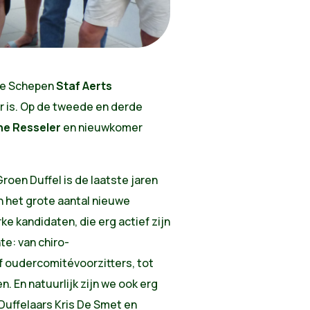
te Schepen
Staf Aerts
r is. Op de tweede en derde
ne Resseler
en nieuwkomer
oen Duffel is de laatste jaren
in het grote aantal nieuwe
ke kandidaten, die erg actief zijn
te: van chiro-
of oudercomitévoorzitters, tot
n. En natuurlijk zijn we ook erg
uffelaars Kris De Smet en