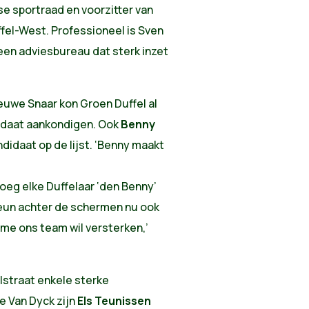
e sportraad en voorzitter van
el-West. Professioneel is Sven
 een adviesbureau dat sterk inzet
.
euwe Snaar kon Groen Duffel al
didaat aankondigen. Ook
Benny
ndidaat op de lijst. ‘Benny maakt
noeg elke Duffelaar ‘den Benny’
 steun achter de schermen nu ook
me ons team wil versterken,’
lstraat enkele sterke
e Van Dyck zijn
Els Teunissen