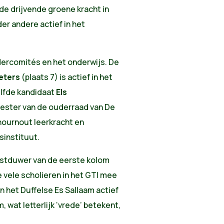
 de drijvende groene kracht in
der andere actief in het
dercomités en het onderwijs. De
eters
(plaats 7) is actief in het
lfde kandidaat
Els
eester van de ouderraad van De
thournout leerkracht en
sinstituut.
lijstduwer van de eerste kolom
e vele scholieren in het GTI mee
an het Duffelse Es Sallaam actief
wat letterlijk ‘vrede’ betekent,