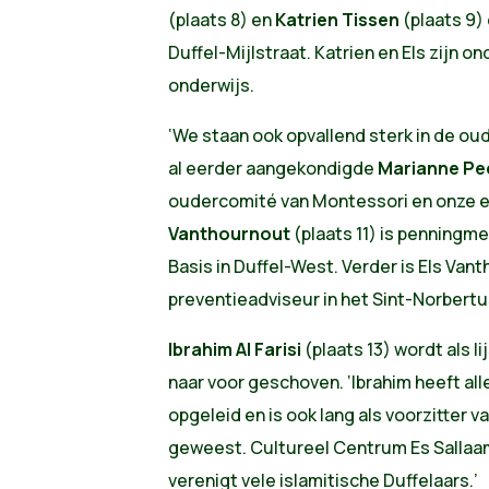
(plaats 8) en
Katrien Tissen
(plaats 9)
Duffel-Mijlstraat. Katrien en Els zijn on
onderwijs.
‘We staan ook opvallend sterk in de ou
al eerder aangekondigde
Marianne Pe
oudercomité van Montessori en onze e
Vanthournout
(plaats 11) is penningm
Basis in Duffel-West. Verder is Els Van
preventieadviseur in het Sint-Norbertu
Ibrahim Al Farisi
(plaats 13) wordt als 
naar voor geschoven. ‘Ibrahim heeft all
opgeleid en is ook lang als voorzitter v
geweest. Cultureel Centrum Es Sallaam, 
verenigt vele islamitische Duffelaars.’