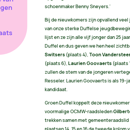
ngen
schoenmaker Benny Sneyers.’
Bij de nieuwkomers zijn opvallend veel 
van onze sterke Duffelse jeugdbewegi
aats
lijst en ze zijn alle vijf jonger dan 25 
Duffel en dus geven we hen heel zichtba
Switsers
(plaats 4),
Toon Vanderstee
(plaats 6),
Laurien Goovaerts
(plaats 
zullen de stem van de jongeren verte
Resseler. Laurien Goovaerts is als 19-
kandidaat.
Groen Duffel koppelt deze nieuwkomers
voormalige OCMW-raadsleden
Gilber
trekken samen met gemeenteraadslid
plaatsen 14, 15 en 16 de tweede kolom v