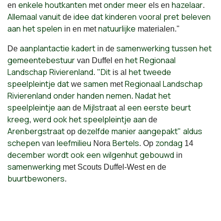
enkele
houtkanten
onder
meer
hazelaar
en
met
els en
.
Allemaal
vanuit
idee
dat
kinderen
vooral
pret
beleven
de
aan
het
spelen
natuurlijke
in en met
materialen."
aanplantactie
kadert
samenwerking
tussen
het
De
in de
gemeentebestuur
het
Regionaal
van Duffel en
Landschap
Rivierenland
"Dit
het
tweede
.
is al
speelpleintje
dat
samen
Regionaal
Landschap
we
met
Rivierenland
onder
handen
nemen
Nadat
het
.
speelpleintje
aan
Mijlstraat
een
eerste
beurt
de
al
kreeg
werd
ook
het
speelpleintje
aan
,
de
Arenbergstraat
dezelfde
manier
aangepakt"
aldus
op
schepen
leefmilieu
Bertels
zondag
van
Nora
. Op
14
december
wordt
ook
een
wilgenhut
gebouwd
in
samenwerking
met Scouts Duffel-West en de
buurtbewoners
.