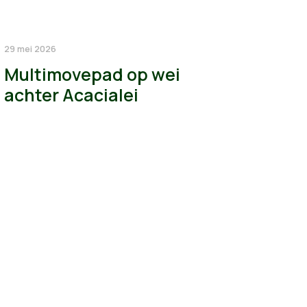
29 mei 2026
Multimovepad op wei
achter Acacialei