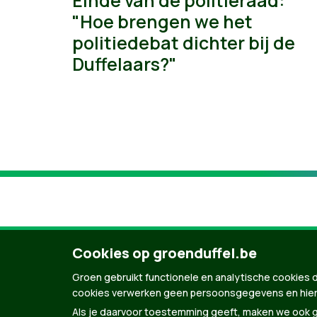
Einde van de politieraad:
"Hoe brengen we het
politiedebat dichter bij de
Duffelaars?"
Cookies op groenduffel.be
Groen gebruikt functionele en analytische cookies d
cookies verwerken geen persoonsgegevens en hier
Als je daarvoor toestemming geeft, maken we ook ge