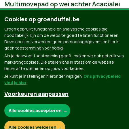
Multimovepad op wei achter Acacialei
Cookies op groenduffel.be
Groen gebruikt functionele en analytische cookies die
noodzakelijk zijn om de website goed te laten functioneren.
Deze cookies verwerken geen persoonsgegevens en hier is
geen toestemming voor nodig.
Als je daarvoor toestemming geeft, maken we ook gebruik van
marketingcookies. Die stellen ons in staat om de website
beter af te stemmen op jouw voorkeuren.
Je kunt je instellingen hieronder wijzigen.
Ons privacybeleid
vind je hier
.
Voorkeuren aanpassen
Groen.be
Noodzakelijke cookies:
Alle cookies accepteren
Contact
Privacybeleid
Functionele en analytische cookies:
Alle cookies weigeren