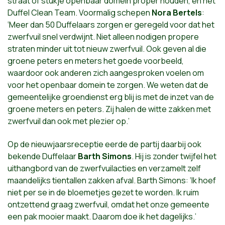
straat of stukje openbaar domein proper houden, en het
Duffel Clean Team. Voormalig schepen
Nora Bertels
:
‘Meer dan 50 Duffelaars zorgen er geregeld voor dat het
zwerfvuil snel verdwijnt. Niet alleen nodigen propere
straten minder uit tot nieuw zwerfvuil. Ook geven al die
groene peters en meters het goede voorbeeld,
waardoor ook anderen zich aangesproken voelen om
voor het openbaar domein te zorgen. We weten dat de
gemeentelijke groendienst erg blij is met de inzet van de
groene meters en peters. Zij halen de witte zakken met
zwerfvuil dan ook met plezier op.’
Op de nieuwjaarsreceptie eerde de partij daarbij ook
bekende Duffelaar
Barth Simons
. Hij is zonder twijfel het
uithangbord van de zwerfvuilacties en verzamelt zelf
maandelijks tientallen zakken afval. Barth Simons: ‘Ik hoef
niet per se in de bloemetjes gezet te worden. Ik ruim
ontzettend graag zwerfvuil, omdat het onze gemeente
een pak mooier maakt. Daarom doe ik het dagelijks.’