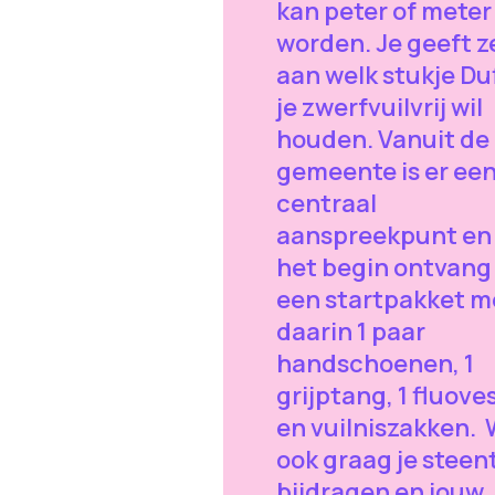
kan peter of meter
worden. Je geeft z
aan welk stukje Duf
je zwerfvuilvrij wil
houden. Vanuit de
gemeente is er ee
centraal
aanspreekpunt en 
het begin ontvang 
een startpakket m
daarin 1 paar
handschoenen, 1
grijptang, 1 fluove
en vuilniszakken. Wi
ook graag je steen
bijdragen en jouw