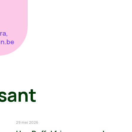
ra,
en.be
sant
29 mei 2026