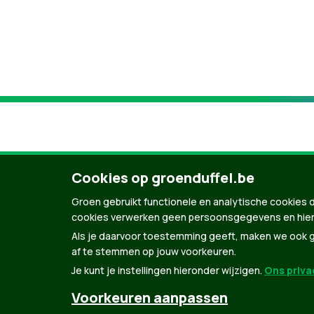
Cookies op groenduffel.be
Groen gebruikt functionele en analytische cookies d
cookies verwerken geen persoonsgegevens en hier
Als je daarvoor toestemming geeft, maken we ook ge
af te stemmen op jouw voorkeuren.
Je kunt je instellingen hieronder wijzigen.
Ons privac
© Copyright Groen 2026 | Gemaakt met
Natio
Voorkeuren aanpassen