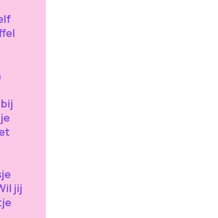
elf
fel
n
bij
je
et
sje
l jij
tje