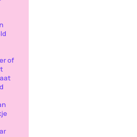
an
ld
er of
t
taat
ud
an
kje
aar