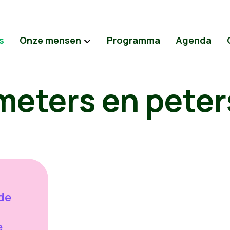
s
Onze mensen
Programma
Agenda
meters en peter
de
e