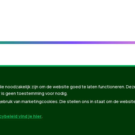
ie noodzakelijk zijn om de website goed te laten functioneren. Dez
 is geen toestemming voor nodig.
bruik van marketingcookies. Die stellen ons in staat om de websit
ybeleid vind je hier
.
nBuilder
| Gebouwd door
Tectonica