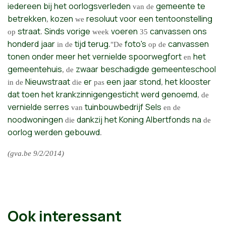
iedereen
bij
het
oorlogsverleden
gemeente
te
van de
betrekken
kozen
resoluut
voor
een
tentoonstelling
,
we
straat
Sinds
vorige
voeren
canvassen
ons
op
.
week
35
honderd
jaar
tijd
terug
foto's
canvassen
in de
."De
op de
tonen
onder
meer
het
vernielde
spoorwegfort
het
en
gemeentehuis
zwaar
beschadigde
gemeenteschool
, de
Nieuwstraat
er
een
jaar
stond
het
klooster
in de
die
pas
,
dat
toen
het
krankzinnigengesticht
werd
genoemd
, de
vernielde
serres
tuinbouwbedrijf
Sels
van
en de
noodwoningen
dankzij
het
Koning
Albertfonds
na
die
de
oorlog
werden
gebouwd
.
(gva.be 9/2/2014)
Ook interessant