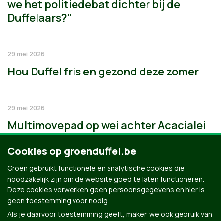
we het politiedebat dichter bij de
Duffelaars?"
29 mei 2026
Hou Duffel fris en gezond deze zomer
29 mei 2026
Multimovepad op wei achter Acacialei
Cookies op groenduffel.be
Groen gebruikt functionele en analytische cookies die
noodzakelijk zijn om de website goed te laten functioneren.
Deze cookies verwerken geen persoonsgegevens en hier is
geen toestemming voor nodig.
Als je daarvoor toestemming geeft, maken we ook gebruik van