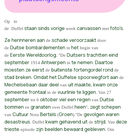
Op
in
staan
sinds
vorige
canvassen
foto's
de
Duffel
week
met
.
Ze
herinneren
aan
schade
veroorzaakt
de
door
Duitse
bombardementen
het
de
in
begin van
Eerste
Wereldoorlog
Duitsers
trachtten
eind
de
. "De
september
Antwerpen
te
nemen
Daartoe
1914
in
.
moesten
ze
eerst
buitenste
fortengordel
rond
de
de
stad
breken
Omdat
het
Duffelse
spoorwegfort
aan
.
de
Mechelsebaan
daar
deel
uit
maakte
kwam
onze
van
,
gemeente
frontaal
vuurlinie
te
liggen
in de
. Van 27
september
oktober
viel
een
regen
Duitse
tot 6
van
bommen
granaten
heen
zegt
schepen
en
over Duffel
",
Cultuur
Bertels
Groen
gevolgen
waren
van
Nora
(
)."De
desastreus
kwam
gehavend
uit
strijd
deze
. Duffel
de
. Van
trieste
zijn
beelden
bewaard
gebleven
episode
. Om