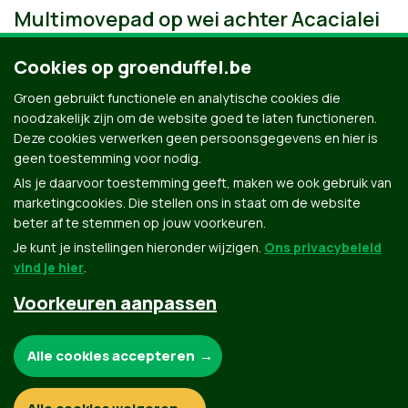
Multimovepad op wei achter Acacialei
Cookies op groenduffel.be
Groen gebruikt functionele en analytische cookies die
noodzakelijk zijn om de website goed te laten functioneren.
Deze cookies verwerken geen persoonsgegevens en hier is
geen toestemming voor nodig.
Als je daarvoor toestemming geeft, maken we ook gebruik van
marketingcookies. Die stellen ons in staat om de website
beter af te stemmen op jouw voorkeuren.
Je kunt je instellingen hieronder wijzigen.
Ons privacybeleid
vind je hier
.
Voorkeuren aanpassen
Groen.be
Noodzakelijke cookies:
Alle cookies accepteren
Contact
Privacybeleid
Functionele en analytische cookies: