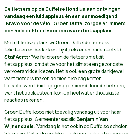
De fietsers op de Duffelse Hondiuslaan ontvingen
vandaag een luid applaus én een aanmoedigend
'Bravo voor de vélo'. Groen Duffel zorgde er immers
een hele ochtend voor een warm fietsapplaus.
Met dit fietsapplaus wil Groen Duffel de fietsers
feliciteren én bedanken. Lijsttrekker en parlementslid
Staf Aerts
: 'W
e feliciteren de fietsers met dit
fietsapplaus, omdat ze voor het slimste en gezondste
vervoersmiddel kiezen. Het is ook een grote dankjewel,
want fietsers maken de files elke dag korter.'
De actie werd duidelijk geapprecieerd door de fietsers,
want het applausteam kon op heel wat enthousiaste
reacties rekenen.
Groen Duffel koos niet toevallig vandaag uit voor haar
fietsapplaus. Gemeenteraadslid
Benjamin Van
Wijnendaele
: 'Vandaag is het ook in de Duffelse scholen
Strapdag. Dat is dé jaarlijkse verkeersveilige dag waarop