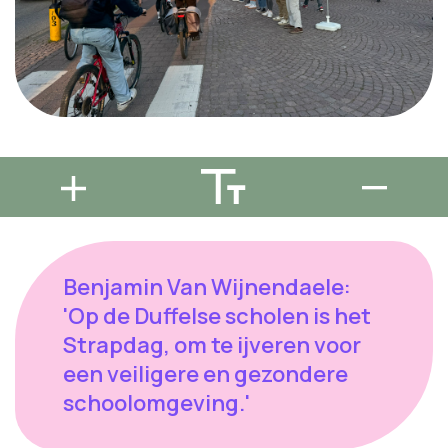
Benjamin Van Wijnendaele:
'Op de Duffelse scholen is het
Strapdag, om te ijveren voor
een veiligere en gezondere
schoolomgeving.'