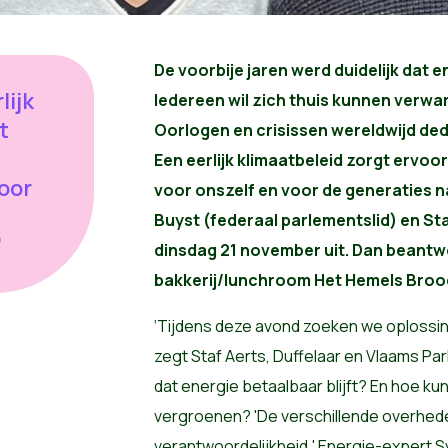
De voorbije jaren werd duidelijk dat e
lijk
Iedereen wil zich thuis kunnen verwar
t
Oorlogen en crisissen wereldwijd ded
Een eerlijk klimaatbeleid zorgt ervoor
voor
voor onszelf en voor de generaties n
Buyst (federaal parlementslid) en St
'
dinsdag 21 november uit. Dan beantw
bakkerij/lunchroom Het Hemels Brood 
‘Tijdens deze avond zoeken we oplossin
zegt Staf Aerts, Duffelaar en Vlaams Pa
dat energie betaalbaar blijft? En hoe 
vergroenen? 'De verschillende overhed
verantwoordelijkheid.' Energie-expert S