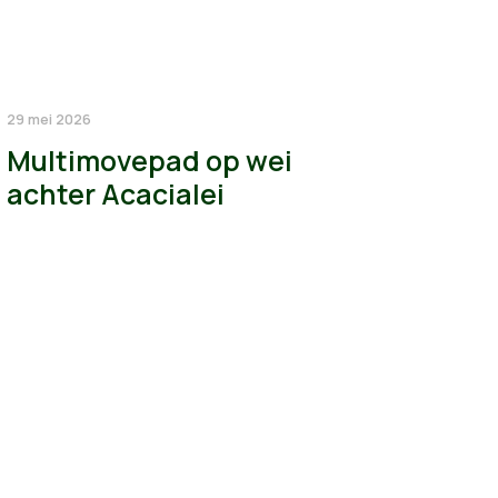
29 mei 2026
Multimovepad op wei
achter Acacialei