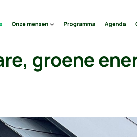
s
Onze mensen
Programma
Agenda
re, groene ene