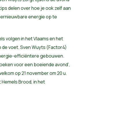
 tips delen over hoe je ook zelf aan
hernieuwbare energie op te
vels volgen in het Vlaams en het
p de voet. Sven Wuyts (Factor4)
energie-efficiëntere gebouwen.
oeken voor een boeiende avond’,
g welkom op 21 november om 20 u.
 Hemels Brood, in het