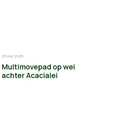
29 mei 2026
Multimovepad op wei
achter Acacialei