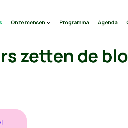
s
Onze mensen
Programma
Agenda
rs zetten de bl
l