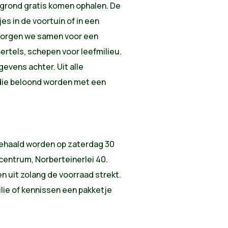
grond gratis komen ophalen. De
es in de voortuin of in een
 zorgen we samen voor een
Bertels, schepen voor leefmilieu.
evens achter. Uit alle
die beloond worden met een
gehaald worden op zaterdag 30
h centrum, Norberteinerlei 40.
en uit zolang de voorraad strekt.
ilie of kennissen een pakketje