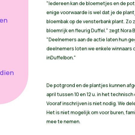
"Iedereen kan de bloemetjes en de pot
enige voorwaarde is wel dat je de plantj
nen
bloembak op de vensterbank plant. Zo
bloemrijk en fleurig Duffel." zegt Nora 
"Deelnemers aan de actie laten hun geg
deelnemers loten we enkele winnaars 
inDuffelbon."
dien
De potgrond en de plantjes kunnen af
april tussen 10 en 12 u. in het technisc
Vooraf inschrijven is niet nodig. We del
Het is niet mogelijk om voor buren, fam
mee te nemen.