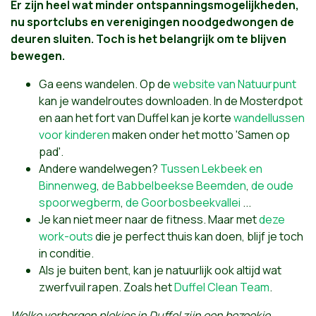
Er zijn heel wat minder ontspanningsmogelijkheden,
nu sportclubs en verenigingen noodgedwongen de
deuren sluiten. Toch is het belangrijk om te blijven
bewegen.
Ga eens wandelen. Op de
website van Natuurpunt
kan je wandelroutes downloaden. In de Mosterdpot
en aan het fort van Duffel kan je korte
wandellussen
voor kinderen
maken onder het motto 'Samen op
pad'.
Andere wandelwegen?
Tussen Lekbeek en
Binnenweg
,
de Babbelbeekse Beemden
,
de oude
spoorwegberm
,
de Goorbosbeekvallei
...
Je kan niet meer naar de fitness. Maar met
deze
work-outs
die je perfect thuis kan doen, blijf je toch
in conditie.
Als je buiten bent, kan je natuurlijk ook altijd wat
zwerfvuil rapen. Zoals het
Duffel Clean Team
.
Welke verborgen plekjes in Duffel zijn een bezoekje