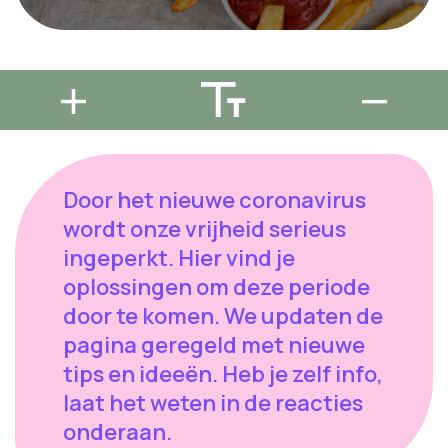
Door het nieuwe coronavirus
wordt onze vrijheid serieus
ingeperkt. Hier vind je
oplossingen om deze periode
door te komen. We updaten de
pagina geregeld met nieuwe
tips en ideeën. Heb je zelf info,
laat het weten in de reacties
onderaan.