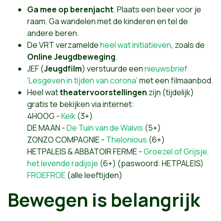
Ga mee op berenjacht
. Plaats een beer voor je
raam. Ga wandelen met de kinderen en tel de
andere beren.
De VRT verzamelde
heel wat initiatieven
, zoals de
Online Jeugdbeweging
.
JEF (
Jeugdfilm
) verstuurde een
nieuwsbrief
'Lesgeven in tijden van corona'
met een filmaanbod.
Heel wat
theatervoorstellingen
zijn (tijdelijk)
gratis te bekijken via internet:
4HOOG -
Keik
(3+)
DE MAAN -
De Tuin van de Walvis
(5+)
ZONZO COMPAGNIE -
Thelonious
(6+)
HETPALEIS & ABBATOIR FERME -
Groezel of Grijsje,
het levende radijsje
(6+) (paswoord: HETPALEIS)
FROEFROE
(alle leeftijden)
Bewegen is belangrijk