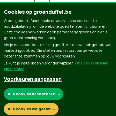
Cookies op groenduffel.be
Groen gebruikt functionele en analytische cookies die
noodzakelijk zijn om de website goed te laten functioneren.
Deze cookies verwerken geen persoonsgegevens en hier is
geen toestemming voor nodig.
Als je daarvoor toestemming geeft, maken we ook gebruik van
marketingcookies. Die stellen ons in staat om de website
beter af te stemmen op jouw voorkeuren.
Je kunt je instellingen hieronder wijzigen.
Ons privacybeleid
vind je hier
.
Voorkeuren aanpassen
Groen.be
Noodzakelijke cookies:
Alle cookies accepteren
Contact
Privacybeleid
Functionele en analytische cookies:
Alle cookies weigeren
© Copyright Groen 2026 | Gemaakt met
NationBuilder
| Gebouwd door
Tectonica