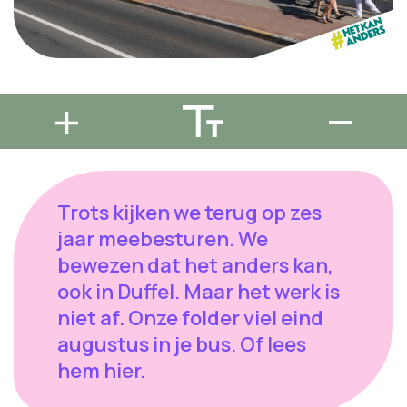
Trots kijken we terug op zes
jaar meebesturen. We
bewezen dat het anders kan,
ook in Duffel. Maar het werk is
niet af. Onze folder viel eind
augustus in je bus. Of lees
hem hier.