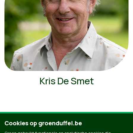
Kris De Smet
Cookies op groenduffel.be
Ontdek al onze mensen