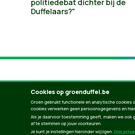
politiedebat dichter bij de
Duffelaars?"
Cookies op groenduffel.be
Groen gebruikt functionele en analytische cookies d
cookies verwerken geen persoonsgegevens en hier
Als je daarvoor toestemming geeft, maken we ook ge
af te stemmen op jouw voorkeuren.
Je kunt je instellingen hieronder wijzigen.
Ons privac
© Copyright Groen 2026 | Gemaakt met
Natio