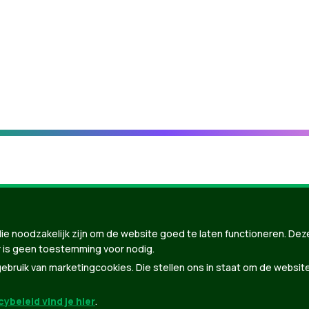
ie noodzakelijk zijn om de website goed te laten functioneren. Dez
 is geen toestemming voor nodig.
bruik van marketingcookies. Die stellen ons in staat om de websit
ybeleid vind je hier
.
nBuilder
| Gebouwd door
Tectonica