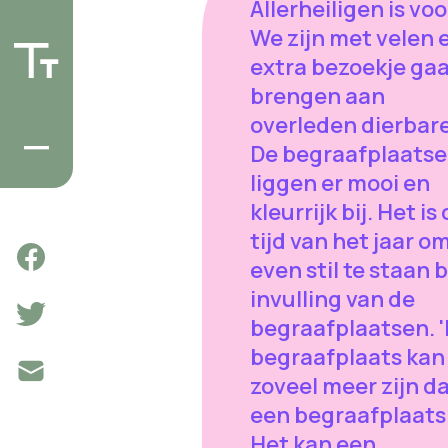
Allerheiligen is voo
We zijn met velen 
extra bezoekje ga
brengen aan
overleden dierbar
De begraafplaats
liggen er mooi en
kleurrijk bij. Het is
tijd van het jaar o
even stil te staan b
invulling van de
begraafplaatsen. 
begraafplaats kan
zoveel meer zijn d
een begraafplaats
Het kan een