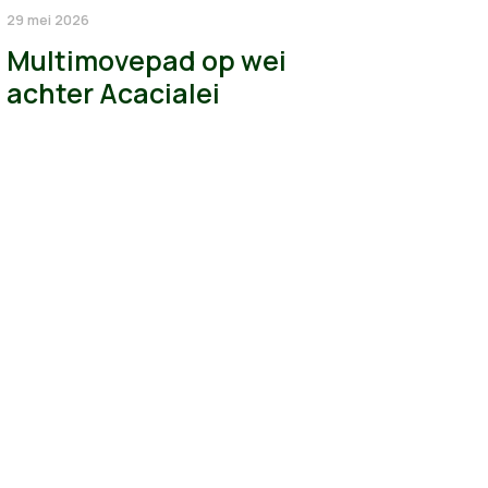
29 mei 2026
Multimovepad op wei
achter Acacialei