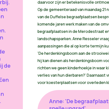
rbij.
daarvoor zijn er betekenisvolle ontmoe
een
Op de gemeenteraad van maandag 21 no
an
van de Duffelse begraafplaatsen bespr
komende jaren werk maken van de omv
en.
begraafplaatsen in de Merodestraat en 
en
landschapsparken. Anne Resseler vraa
aanpassingen die al op korte termijn 
 de
'De herdenkingsboom aan de strooiwei
m
hij kan dienen als herdenkingsboom voo
ij de
richten we geen kinderhoekje in waar
verlies van hun dierbaren?’ Daarnaast 
'Een
voor koesterplaatsen voor overleden k
an
.
Anne: 'De begraafplaa
snelle upgrad'