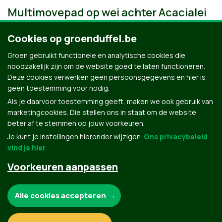
Multimovepad op wei achter Acacialei
Cookies op groenduffel.be
Groen gebruikt functionele en analytische cookies die
noodzakelijk zijn om de website goed te laten functioneren.
Deze cookies verwerken geen persoonsgegevens en hier is
geen toestemming voor nodig.
Als je daarvoor toestemming geeft, maken we ook gebruik van
marketingcookies. Die stellen ons in staat om de website
beter af te stemmen op jouw voorkeuren.
Je kunt je instellingen hieronder wijzigen.
Ons privacybeleid
vind je hier
.
Voorkeuren aanpassen
Groen.be
Noodzakelijke cookies:
Alle cookies accepteren
Contact
Privacybeleid
Functionele en analytische cookies: