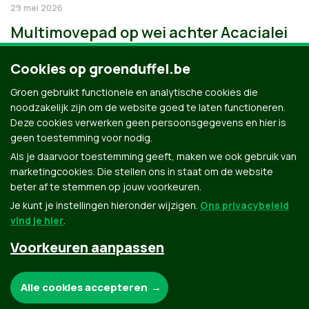
29 mei 2026
Multimovepad op wei achter Acacialei
Cookies op groenduffel.be
Groen gebruikt functionele en analytische cookies die
noodzakelijk zijn om de website goed te laten functioneren.
Deze cookies verwerken geen persoonsgegevens en hier is
geen toestemming voor nodig.
Als je daarvoor toestemming geeft, maken we ook gebruik van
marketingcookies. Die stellen ons in staat om de website
beter af te stemmen op jouw voorkeuren.
Je kunt je instellingen hieronder wijzigen.
Ons privacybeleid
vind je hier
.
Voorkeuren aanpassen
Groen.be
Noodzakelijke cookies:
Alle cookies accepteren
Contact
Privacybeleid