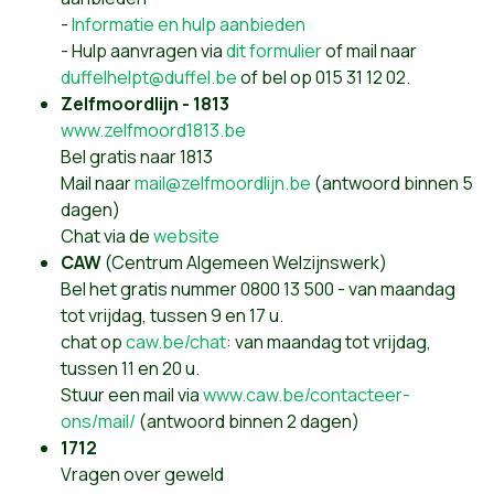
-
Informatie en hulp aanbieden
- Hulp aanvragen via
dit formulier
of mail naar
duffelhelpt@duffel.be
of bel op 015 31 12 02.
Zelfmoordlijn - 1813
www.zelfmoord1813.be
Bel gratis naar 1813
Mail naar
mail@zelfmoordlijn.be
(antwoord binnen 5
dagen)
Chat via de
website
CAW
(Centrum Algemeen Welzijnswerk)
Bel het gratis nummer 0800 13 500 - van maandag
tot vrijdag, tussen 9 en 17 u.
chat op
caw.be/chat
: van maandag tot vrijdag,
tussen 11 en 20 u.
Stuur een mail via
www.caw.be/contacteer-
ons/mail/
(antwoord binnen 2 dagen)
1712
Vragen over geweld