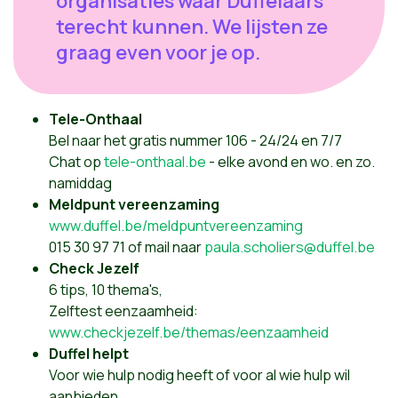
organisaties waar Duffelaars
terecht kunnen. We lijsten ze
graag even voor je op.
Tele-Onthaal
Bel naar het gratis nummer 106 - 24/24 en 7/7
Chat op
tele-onthaal.be
- elke avond en wo. en zo.
namiddag
Meldpunt vereenzaming
www.duffel.be/meldpuntvereenzaming
015 30 97 71 of mail naar
paula.scholiers@duffel.be
Check Jezelf
6 tips, 10 thema's,
Zelftest eenzaamheid:
www.checkjezelf.be/themas/eenzaamheid
Duffel helpt
Voor wie hulp nodig heeft of voor al wie hulp wil
aanbieden