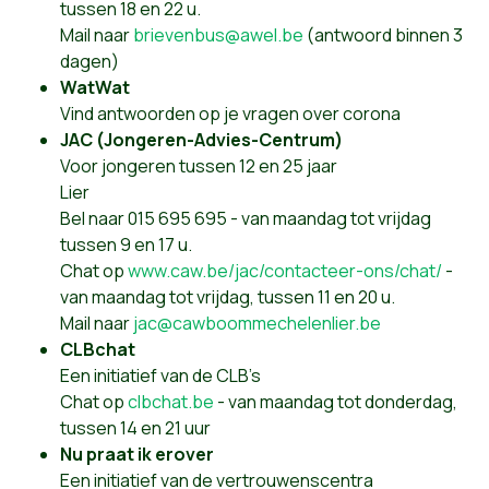
tussen 18 en 22 u.
Mail naar
brievenbus@awel.be
(antwoord binnen 3
dagen)
WatWat
Vind antwoorden op je vragen over corona
JAC (Jongeren-Advies-Centrum)
Voor jongeren tussen 12 en 25 jaar
Lier
Bel naar 015 695 695 - van maandag tot vrijdag
tussen 9 en 17 u.
Chat op
www.caw.be/jac/contacteer-ons/chat/
-
van maandag tot vrijdag, tussen 11 en 20 u.
Mail naar
jac@cawboommechelenlier.be
CLBchat
Een initiatief van de CLB’s
Chat op
clbchat.be
- van maandag tot donderdag,
tussen 14 en 21 uur
Nu praat ik erover
Een initiatief van de vertrouwenscentra