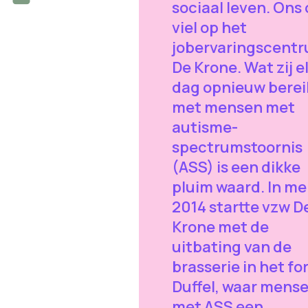
sociaal leven. Ons
viel op het
jobervaringscent
De Krone. Wat zij e
dag opnieuw bere
met mensen met
autisme-
spectrumstoornis
(ASS) is een dikke
pluim waard. In me
2014 startte vzw D
Krone met de
uitbating van de
brasserie in het for
Duffel, waar mens
met ASS een