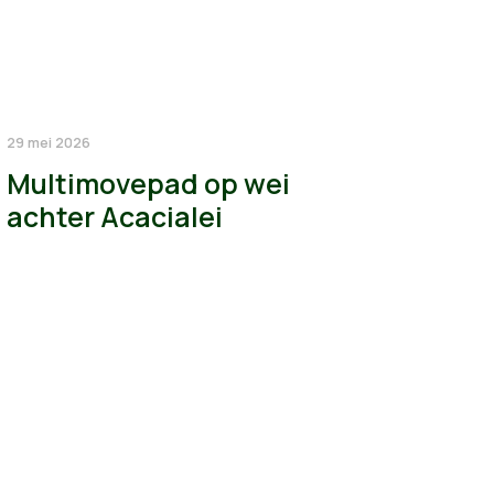
29 mei 2026
Multimovepad op wei
achter Acacialei