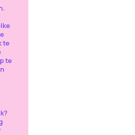
n.
elke
de
 te
e
p te
un
jk?
g
?