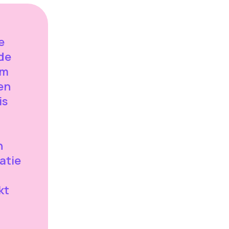
e
 de
im
een
is
n
atie
kt