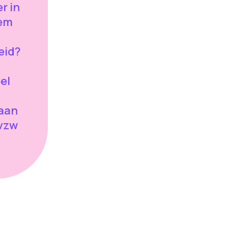
r in
eem
eid?
el
 aan
 vzw