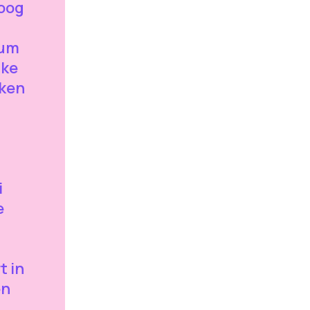
 oog
rum
lke
iken
i
e
t in
en