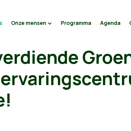
s
Onze mensen
Programma
Agenda
verdiende Groe
bervaringscent
e!