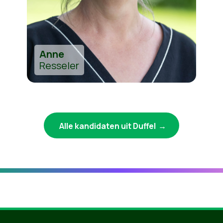
Anne
Resseler
Alle kandidaten uit Duffel