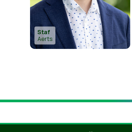
Staf
Aerts