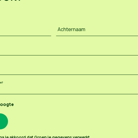
Achternaam
ee?
hoogte
n ga je akkoord dat Groen je gegevens verwerkt