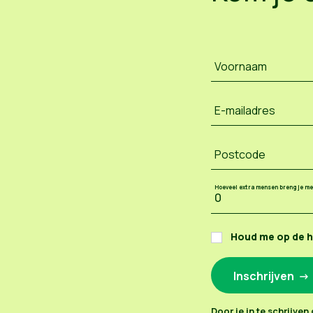
Voornaam
E-mailadres
Postcode
Hoeveel extra mensen breng je m
Houd me op de 
Door je in te schrijve