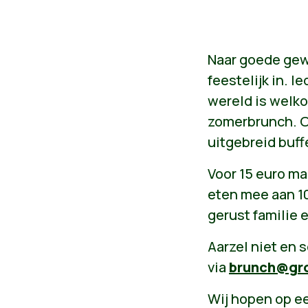
Naar goede gew
feestelijk in. I
wereld is welko
zomerbrunch. Oo
uitgebreid buff
Voor 15 euro ma
eten mee aan 10
gerust familie 
Aarzel niet en s
via
brunch@gro
Wij hopen op ee