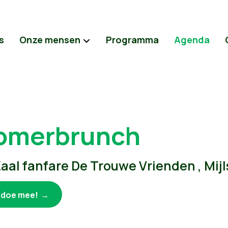
s
Onze mensen
Programma
Agenda
omerbrunch
aal fanfare De Trouwe Vrienden , Mijl
k doe mee!