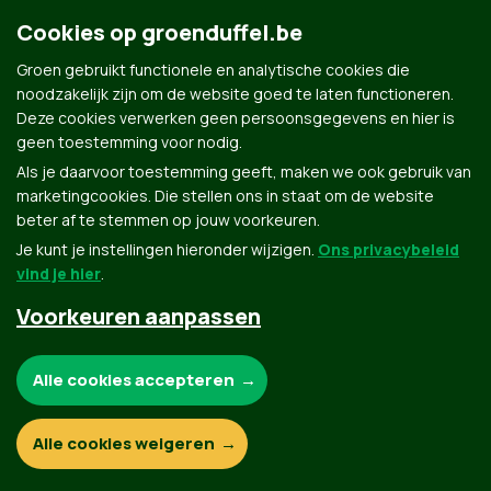
Het volledige hoofdstuk lees je in ons programma.
Cookies op groenduffel.be
Groen gebruikt functionele en analytische cookies die
noodzakelijk zijn om de website goed te laten functioneren.
Deze cookies verwerken geen persoonsgegevens en hier is
geen toestemming voor nodig.
Als je daarvoor toestemming geeft, maken we ook gebruik van
marketingcookies. Die stellen ons in staat om de website
Groen.be
beter af te stemmen op jouw voorkeuren.
Je kunt je instellingen hieronder wijzigen.
Ons privacybeleid
vind je hier
.
Contact
Privacybeleid
Voorkeuren aanpassen
© Copyright Groen 2026 | Gemaakt met
NationBuilder
| Gebouwd door
Tectonica
Noodzakelijke cookies:
Alle cookies accepteren
Functionele en analytische cookies:
Alle cookies weigeren