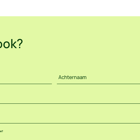
ook?
Achternaam
ee?