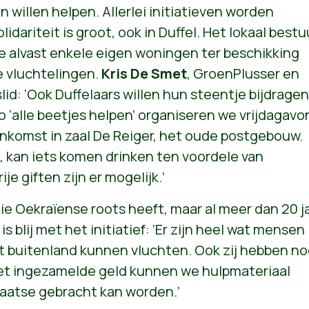
 willen helpen. Allerlei initiatieven worden
lidariteit is groot, ook in Duffel. Het lokaal bestu
de alvast enkele eigen woningen ter beschikking
e vluchtelingen.
Kris De Smet
, GroenPlusser en
d: ‘Ook Duffelaars willen hun steentje bijdragen
 ‘alle beetjes helpen’ organiseren we vrijdagavo
enkomst in zaal De Reiger, het oude postgebouw.
l, kan iets komen drinken ten voordele van
je giften zijn er mogelijk.’
die Oekraïense roots heeft, maar al meer dan 20 j
is blij met het initiatief: ‘Er zijn heel wat mensen
et buitenland kunnen vluchten. Ook zij hebben n
het ingezamelde geld kunnen we hulpmateriaal
laatse gebracht kan worden.’