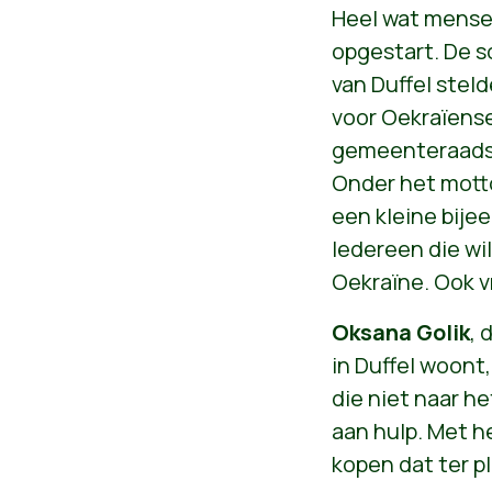
Heel wat mensen
opgestart. De so
van Duffel stel
voor Oekraïens
gemeenteraadsli
Onder het motto
een kleine bije
Iedereen die wi
Oekraïne. Ook vri
Oksana Golik
, 
in Duffel woont, 
die niet naar h
aan hulp. Met 
kopen dat ter p