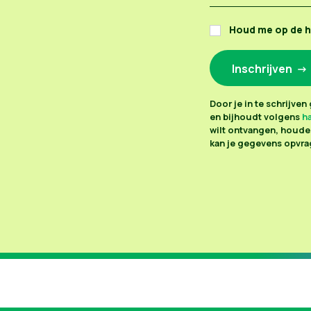
Houd me op de 
Door je in te schrijve
en bijhoudt volgens
ha
wilt ontvangen, houden
kan je gegevens opvrag