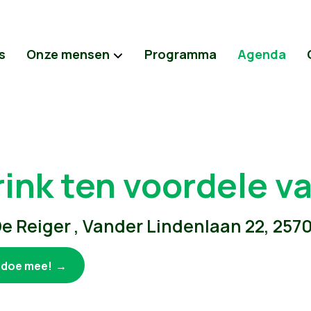
s
Onze mensen
Programma
Agenda
rink ten voordele v
e Reiger , Vander Lindenlaan 22, 2570
k doe mee!