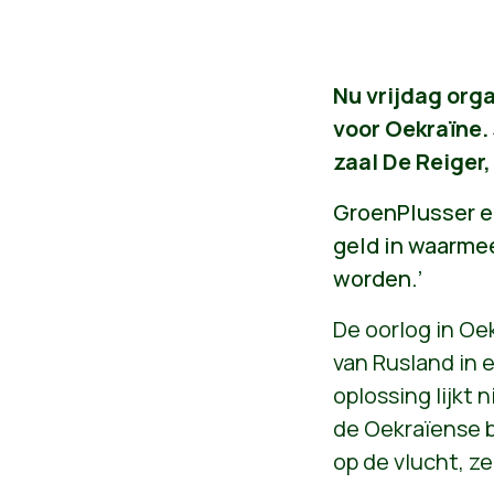
Nu vrijdag orga
voor Oekraïne. 
zaal De Reiger,
GroenPlusser e
geld in waarme
worden.’
De oorlog in Oe
van Rusland in 
oplossing lijkt 
de Oekraïense b
op de vlucht, z