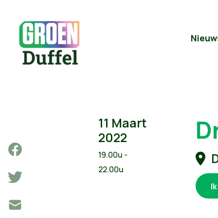
Nieuw
D
11 Maart
2022
19.00u -
D
22.00u
I