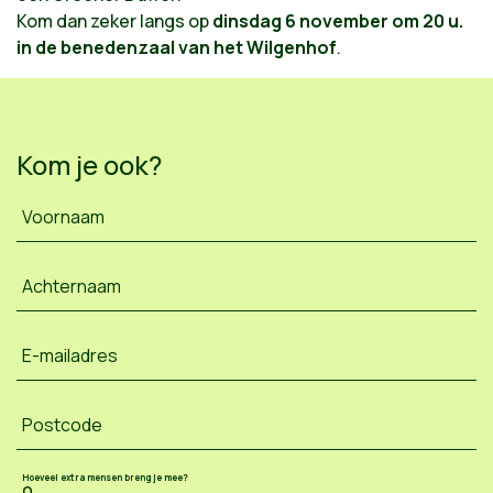
Kom dan zeker langs op
dinsdag 6 november om 20 u.
in de benedenzaal van het Wilgenhof
.
Kom je ook?
Voornaam
Achternaam
E-mailadres
Postcode
Hoeveel extra mensen breng je mee?