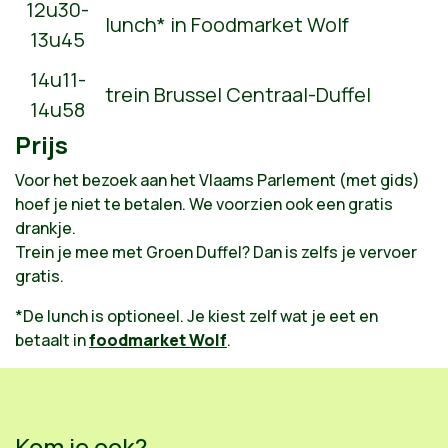
12u30-
lunch* in Foodmarket Wolf
13u45
14u11-
trein Brussel Centraal-Duffel
14u58
Prijs
Voor het bezoek aan het Vlaams Parlement (met gids)
hoef je niet te betalen. We voorzien ook een gratis
drankje.
Trein je mee met Groen Duffel? Dan is zelfs je vervoer
gratis.
*De lunch is optioneel. Je kiest zelf wat je eet en
betaalt in
foodmarket Wolf
.
Kom je ook?